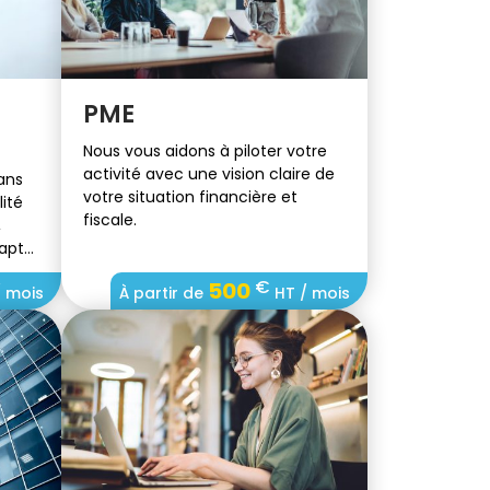
PME
Nous vous aidons à piloter votre
activité avec une vision claire de
ans
votre situation financière et
ité
fiscale.
,
dapté
€
500
 mois
À partir de
HT / mois