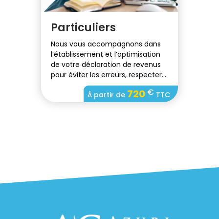
Particuliers
Nous vous accompagnons dans
l’établissement et l’optimisation
de votre déclaration de revenus
pour éviter les erreurs, respecter
vos obligations et réduire votre
€
720
À partir de
TTC
imposition lorsque c’est possible.