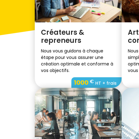
Créateurs &
Art
repreneurs
co
Nous vous guidons à chaque
Nous
étape pour vous assurer une
simpl
création optimale et conforme à
optim
vos objectifs.
vous
conc
€
1000
HT + frais
déve