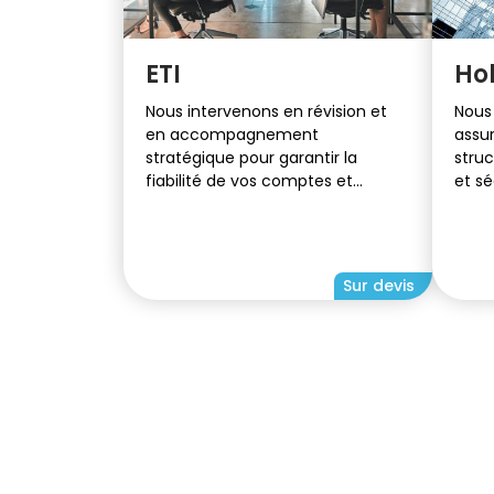
ETI
Ho
Nous intervenons en révision et
Nous
en accompagnement
assur
stratégique pour garantir la
struc
fiabilité de vos comptes et
et sé
optimiser votre gestion fiscale et
finan
financière.
Sur devis