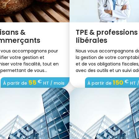
isans &
TPE & professions
mmerçants
libérales
 vous accompagnons pour
Nous vous accompagnons d
ifier votre gestion et
la gestion de votre comptabil
iser votre fiscalité, tout en
et de vos obligations fiscales
 permettant de vous
avec des outils et un suivi a
entrer sur votre
à votre structure.
€
€
55
150
À partir de
HT / mois
À partir de
HT /
loppement.