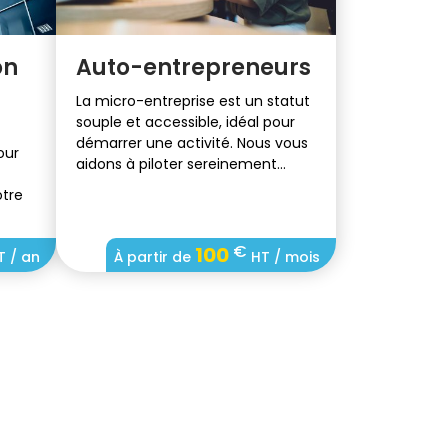
on
Auto-entrepreneurs
La micro-entreprise est un statut
souple et accessible, idéal pour
démarrer une activité. Nous vous
our
aidons à piloter sereinement
votre micro-entreprise.
otre
€
100
 / an
À partir de
HT / mois