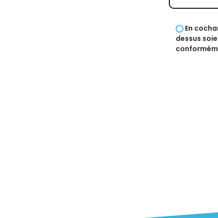
En cochan
dessus soie
conforméme