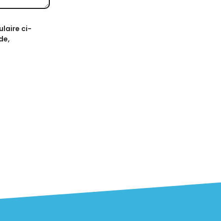
laire ci-
de,